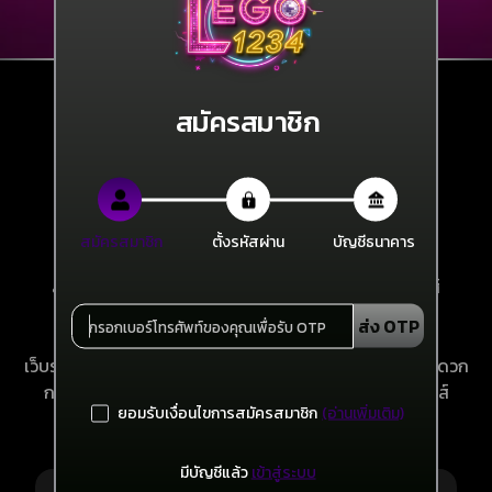
สมัครสมาชิก
สมัครสมาชิก
ตั้งรหัสผ่าน
บัญชีธนาคาร
เว็บรวมเกมส์อันดับ 1 ของไทย เหนือกว่า ในทุกด้าน
สะดวกกว่าในทุกมุมมอง มิติใหม่ เว็บเกม เล่นได้ทุกเกมส์
ส่ง OTP
กรอกเบอร์โทรศัพท์ของคุณเพื่อรับ OTP
เว็บรวมเกมส์ชั้นนำอันดับ 1 ของไทย เหนือกว่า ในทุกด้าน สะดวก
กว่าในทุกมุมมอง มิติใหม่แห่งวงการคาสิโน เล่นได้ทุกเกมส์
ยอมรับเงื่อนไขการสมัครสมาชิก
(อ่านเพิ่มเติม)
ค่ายเกม
มีบัญชีแล้ว
เข้าสู่ระบบ